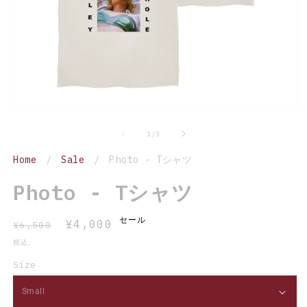
モ
ー
の
1
/
3
ダ
ル
Home
/
Sale
/
Photo - Tシャツ
で
メ
Photo - Tシャツ
デ
ィ
ア
セール
通
セ
¥4,000
(1)
(2
¥6,500
を
常
ー
税込。
開
価
ル
く
Size
格
価
格