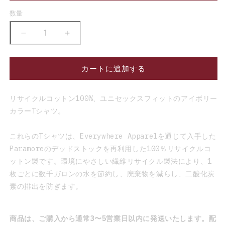
数量
Photo
Photo
-
-
T
T
カートに追加する
シ
シ
ャ
ャ
ツ
ツ
リサイクルコットン
100%、ユニセックスフィットのアイボリー
の
の
カラーTシャツ。
数
数
量
量
これらのTシャツは、Everywhere Apparelを通じて入手した
を
を
Paramoreのデッドストックを再利用した100％リサイクルコ
減
増
ットン製です。環境にやさしい繊維リサイクル製法により、1
ら
や
枚ごとに数千ガロンの水を節約し、廃棄物を減らし、二酸化炭
す
す
素の排出を防ぎます。
商品は、ご購入から通常3〜5営業日以内に発送いたします。配