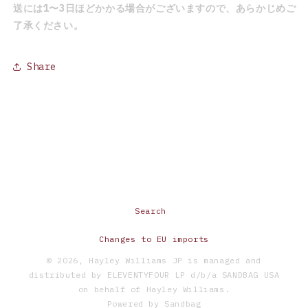
送には1〜3日ほどかかる場合がございますので、あらかじめご
了承ください。
Share
Search
Changes to EU imports
© 2026,
Hayley Williams JP
is managed and
distributed by ELEVENTYFOUR LP d/b/a SANDBAG USA
on behalf of Hayley Williams.
Powered by
Sandbag